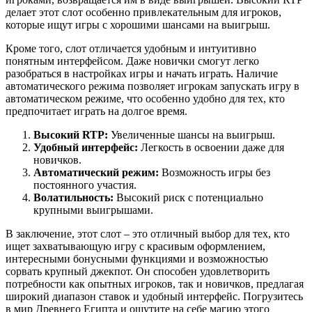
делает этот слот особенно привлекательным для игроков,
которые ищут игры с хорошими шансами на выигрыш.
Кроме того, слот отличается удобным и интуитивно
понятным интерфейсом. Даже новички смогут легко
разобраться в настройках игры и начать играть. Наличие
автоматического режима позволяет игрокам запускать игру в
автоматическом режиме, что особенно удобно для тех, кто
предпочитает играть на долгое время.
Высокий RTP:
Увеличенные шансы на выигрыш.
Удобный интерфейс:
Легкость в освоении даже для
новичков.
Автоматический режим:
Возможность игры без
постоянного участия.
Волатильность:
Высокий риск с потенциально
крупными выигрышами.
В заключение, этот слот – это отличный выбор для тех, кто
ищет захватывающую игру с красивым оформлением,
интересными бонусными функциями и возможностью
сорвать крупный джекпот. Он способен удовлетворить
потребности как опытных игроков, так и новичков, предлагая
широкий диапазон ставок и удобный интерфейс. Погрузитесь
в мир Древнего Египта и ощутите на себе магию этого