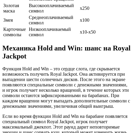
Золотая
Высокооплачиваемый
x250
маска
символ
Среднеоплачиваемый
Змея
x100
символ
Карточные
Низкооплачиваемый
x10-x50
символы
символ
Механика Hold and Win: шанс на Royal
Jackpot
Функция Hold and Win – это сердце слота, где скрывается
возможность получить Royal Jackpot. Она активируется при
выпадении шести солнечных дисков. После этого на экране
появляются специальные символи с денежными значениями,
и игрок получает несколько вращений, в течение которых эти
символи остаются зафиксированными на барабанах. При
каждом вращении могут выпадать дополнительные символи с
денежными значениями, увеличивая общий выигрыш.
Если во время функции Hold and Win на барабане появляется
специальный символ Royal Jackpot, игрок получает
максимальный джекпот. Этот раунд дарит неповторимые
эмоции и шанс сорвать куш, который может изменить жизнь.