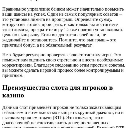
Правильное управление банком может значительно повысить
ваши шансы на успех. Один из самых популярных советов –
это установка лимита на проигрыш. Определите сумму,
которую вы готовы проиграть, и как только вы достигнете
этого лимита, прекратите игру. Также полезно устанавливать
цель по выигрышу. Если вы достигли своей цели, не
жадничайте и остановитесь. Помните, что выигрыш – это
приятный бонус, а не обязательный результат.
Не забудьте регулярно проверять свою статистику игры. Это
поможет вам оценить свою стратегию и внести необходимые
корректировки. Благодаря следованию этим простым советам,
вы можете сделать игровой процесс более контролируемым и
приятным.
Преимущества слота для игроков в
казино
Данный слот привлекает игроков не только захватывающим
геймплеем и возможностью выиграть крупный джекпот, но и
высоким уровнем отдачи (RTP). Это означает, что в
долгосрочной перспективе часть денег, поставленных
игроками, возвращается им в виде выигрышей. Высокий RTP