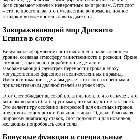
боги скрывают ключи к невероятным выигрышам. Этот слот
– это не просто игра, это путешествие во времени, полное
загадок и возможностей сорвать джекпот.
Завораживающий мир Древнего
Египта в слоте
Визуальное оформление слота выполнено на высочайшем
уровне, создавая атмосферу таинственности и роскоши. Яркие
символы, тщательно проработанные детали и
завораживающий саундтрек переносят игрока в эпоху
могущественных фараонов и величественных пирамид.
Именно внимание к деталям делает этот слот особенным и
привлекательным для любителей азартных игр.
Этот слот обладает высокой волатильностью, что означает, что
выигрыши могут быть крупными, но выпадают не так часто.
Это делает игру особенно интересной для опытных игроков,
предпочитающих риск и большие ставки. Однако, благодаря
широкому диапазону ставок, слот подходит и для новичков,
желающих попробовать свои силы.
Бонусные функции и специальные