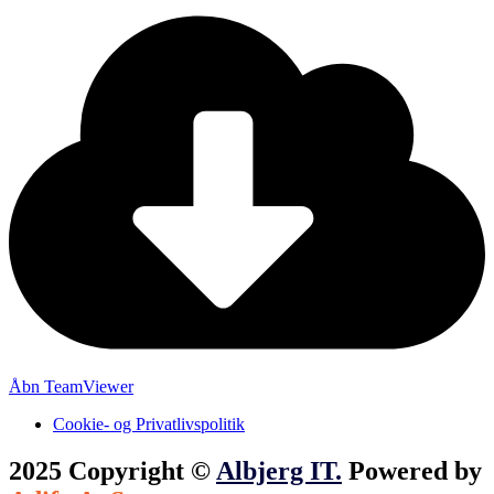
Åbn TeamViewer
Cookie- og Privatlivspolitik
2025 Copyright ©
Albjerg IT.
Powered by