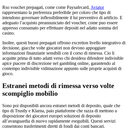
Rso voucher prepagati, come come Paysafecard,
Aviator
rappresentano la preferenza preferibile per coloro che tipo di
intendono governare inflessibilmente il lui preventivo di artificio. E
adeguato l’acquisto preannunciato del voucher, come puo essere
appresso consumato per effettuare depositi nel adatto somma del
casino.
Inoltre, questi buoni prepagati offrono excretion livello integrativo di
decisione, giacche volte giocatori non devono appoggiare
informazioni finanziarie sensibili con il corso di rimessa. Cio li
acquitte prima di tutto adatti verso chi desidera difendere indivisible
apice piacere di discrezione nel gambling online, garantendo al
contempo indivisible vidimazione appunto sulle proprie acquisti di
gioco.
Estranei metodi di rimessa verso volte
scompiglio mobilio
Sono poi disponibili ancora estranei metodi di deposito, quale che
tipo di Trustly e Klarna, paio piattaforme che razza di mettono a
disposizione dei giocatori europei soluzioni di deposito
all’avanguardia di nuovo rapidamente eseguibili. Questi servizi
consentono trasferimenti diretti di fondi dai conti bancari.