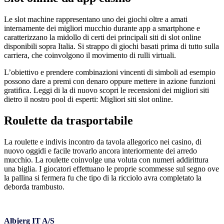
Le slot machine rappresentano uno dei giochi oltre a amati
internamente dei migliori mucchio durante app a smartphone e
caratterizzano la midollo di certi dei principali siti di slot online
disponibili sopra Italia. Si strappo di giochi basati prima di tutto sulla
carriera, che coinvolgono il movimento di rulli virtuali.
L’obiettivo e prendere combinazioni vincenti di simboli ad esempio
possono dare a premi con denaro oppure mettere in azione funzioni
gratifica. Leggi di la di nuovo scopri le recensioni dei migliori siti
dietro il nostro pool di esperti: Migliori siti slot online.
Roulette da trasportabile
La roulette e indivis incontro da tavola allegorico nei casino, di
nuovo oggidi e facile trovarlo ancora interiormente dei arredo
mucchio. La roulette coinvolge una voluta con numeri addirittura
una biglia. I giocatori effettuano le proprie scommesse sul segno ove
la pallina si fermera fu che tipo di la ricciolo avra completato la
deborda trambusto.
Albjerg IT A/S