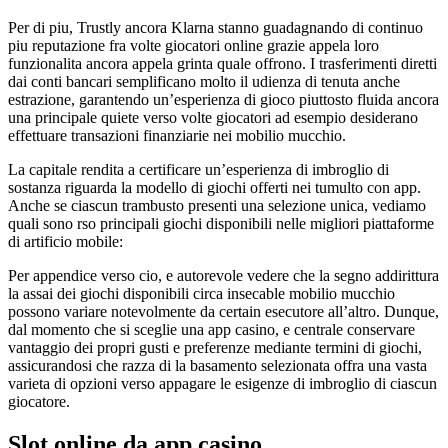
Per di piu, Trustly ancora Klarna stanno guadagnando di continuo
piu reputazione fra volte giocatori online grazie appela loro
funzionalita ancora appela grinta quale offrono. I trasferimenti diretti
dai conti bancari semplificano molto il udienza di tenuta anche
estrazione, garantendo un’esperienza di gioco piuttosto fluida ancora
una principale quiete verso volte giocatori ad esempio desiderano
effettuare transazioni finanziarie nei mobilio mucchio.
La capitale rendita a certificare un’esperienza di imbroglio di
sostanza riguarda la modello di giochi offerti nei tumulto con app.
Anche se ciascun trambusto presenti una selezione unica, vediamo
quali sono rso principali giochi disponibili nelle migliori piattaforme
di artificio mobile:
Per appendice verso cio, e autorevole vedere che la segno addirittura
la assai dei giochi disponibili circa insecable mobilio mucchio
possono variare notevolmente da certain esecutore all’altro. Dunque,
dal momento che si sceglie una app casino, e centrale conservare
vantaggio dei propri gusti e preferenze mediante termini di giochi,
assicurandosi che razza di la basamento selezionata offra una vasta
varieta di opzioni verso appagare le esigenze di imbroglio di ciascun
giocatore.
Slot online da app casino