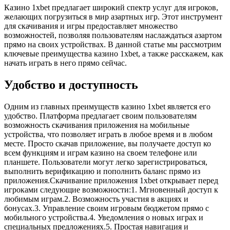
Казино 1xbet предлагает широкий спектр услуг для игроков,
желающих погрузиться в мир азартных игр. Этот инструмент
для скачивания и игры предоставляет множество
возможностей, позволяя пользователям наслаждаться азартом
прямо на своих устройствах. В данной статье мы рассмотрим
ключевые преимущества казино 1xbet, а также расскажем, как
начать играть в него прямо сейчас.
Удобство и доступность
Одним из главных преимуществ казино 1xbet является его
удобство. Платформа предлагает своим пользователям
возможность скачивания приложения на мобильные
устройства, что позволяет играть в любое время и в любом
месте. Просто скачав приложение, вы получаете доступ ко
всем функциям и играм казино на своем телефоне или
планшете. Пользователи могут легко зарегистрироваться,
выполнить верификацию и пополнить баланс прямо из
приложения.Скачивание приложения 1xbet открывает перед
игроками следующие возможности:1. Мгновенный доступ к
любимым играм.2. Возможность участия в акциях и
бонусах.3. Управление своим игровым бюджетом прямо с
мобильного устройства.4. Уведомления о новых играх и
специальных предложениях.5. Простая навигация и