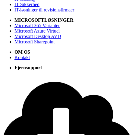
IT Sikkerhed
IT-løsninger til revisionsfirmaer
MICROSOFTLØSNINGER
Microsoft 365 Varianter
Microsoft Azure Virtuel
Microsoft Desktop AVD
Microsoft Sharepoint
OM OS
Kontakt
Fjernsupport