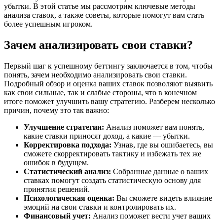
убытки. В этой статье мы рассмотрим ключевые методы
анализа ставок, а также советы, которые помогут вам стать
более успешным игроком.
Зачем анализировать свои ставки?
Первый шаг к успешному беттингу заключается в том, чтобы
понять, зачем необходимо анализировать свои ставки.
Подробный обзор и оценка ваших ставок позволяют выявить
как свои сильные, так и слабые стороны, что в конечном
итоге поможет улучшить вашу стратегию. Разберем несколько
причин, почему это так важно:
Улучшение стратегии:
Анализ поможет вам понять,
какие ставки приносят доход, а какие — убытки.
Корректировка подхода:
Узнав, где вы ошибаетесь, вы
сможете скорректировать тактику и избежать тех же
ошибок в будущем.
Статистический анализ:
Собранные данные о ваших
ставках помогут создать статистическую основу для
принятия решений.
Психологическая оценка:
Вы сможете видеть влияние
эмоций на свои ставки и контролировать их.
Финансовый учет:
Анализ поможет вести учет ваших