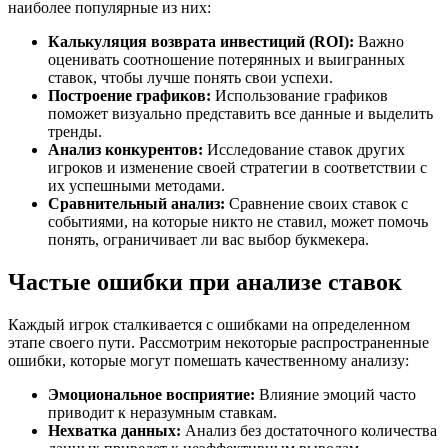
наиболее популярные из них:
Калькуляция возврата инвестиций (ROI):
Важно
оценивать соотношение потерянных и выигранных
ставок, чтобы лучше понять свои успехи.
Построение графиков:
Использование графиков
поможет визуально представить все данные и выделить
тренды.
Анализ конкурентов:
Исследование ставок других
игроков и изменение своей стратегии в соответствии с
их успешными методами.
Сравнительный анализ:
Сравнение своих ставок с
событиями, на которые никто не ставил, может помочь
понять, ограничивает ли вас выбор букмекера.
Частые ошибки при анализе ставок
Каждый игрок сталкивается с ошибками на определенном
этапе своего пути. Рассмотрим некоторые распространенные
ошибки, которые могут помешать качественному анализу:
Эмоциональное восприятие:
Влияние эмоций часто
приводит к неразумным ставкам.
Нехватка данных:
Анализ без достаточного количества