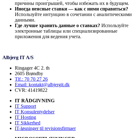
причины проигрышей, чтобы избежать их в будущем.
Иногда неясные ставки — как с ними справиться?
Используйте интуицию в сочетании с аналитическими
данными.
Где лучше хранить данные о ставках?
Используйте
электронные таблицы или специализированные
приложения для ведения учета.
Albjerg IT A/S
Ringager 4C 2. th
2605 Brøndby
Tlf.: 70 70 27 26
Email: kontakt@albjergit.dk
CVR: 41419822
IT RÅDGIVNING
IT Support
IT Konsulentydelser
IT Hosting
IT Sikkerhed
IT-løsninger til revisionsfirmaer