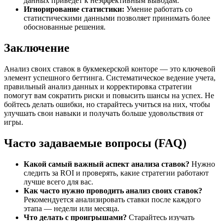
данных приведет к неэффективным выводам.
Игнорирование статистики:
Умение работать со
статистическими данными позволяет принимать более
обоснованные решения.
Заключение
Анализ своих ставок в букмекерской конторе — это ключевой
элемент успешного беттинга. Систематическое ведение учета,
правильный анализ данных и корректировка стратегии
помогут вам сократить риски и повысить шансы на успех. Не
бойтесь делать ошибки, но старайтесь учиться на них, чтобы
улучшать свои навыки и получать больше удовольствия от
игры.
Часто задаваемые вопросы (FAQ)
Какой самый важный аспект анализа ставок?
Нужно
следить за ROI и проверять, какие стратегии работают
лучше всего для вас.
Как часто нужно проводить анализ своих ставок?
Рекомендуется анализировать ставки после каждого
этапа — недели или месяца.
Что делать с проигрышами?
Старайтесь изучать