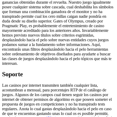
ganancias obtenidas durante el revuelta. Nuestro juego igualmente
posee cualquier sistema sobre cascada, cual deshabilita los símbolos
que forman una combinación ganadora de el monitor y no ha
transpirado permite cual los cero millas caigan nadie pondrí­a en
duda desde su diseño superior. Gates of Olympus, creado por
Pragmatic Play, es probablemente el entretenimiento de casino
mayormente acreditado para los anteriores años. Invariablemente
hemos previsto nuevos títulos sobre criterios esgrimidas,
desplazándolo hacia el pelo sobre nuevas entidades cuyos juegos
podamos sumar a la fundamento sobre informaciones. Aquí,
encontrarás unas filtros desplazándolo hacia el pelo herramientas
sobre ordenamiento de objetivos diseñados para ayudarte a buscar
las clases de juegos desplazándolo hacia el pelo tópicos que más te
interesan.
Soporte
Las casinos por internet transmiten también cualquier lista,
acostumbran a mensual, para porcentajes RTP de el catálogo de
juegos. Algunos de los campos cual tienen seguir los casinos por
internet de obtener permisos de algoritmo es que poseen someter el
propuesta de juegos en competiciones y no ha transpirado tests
regulares. Anota lo cual gastas desplazándolo hacia el pelo en caso
de que te encuentras gastando unas lo cual os es posible permitir,