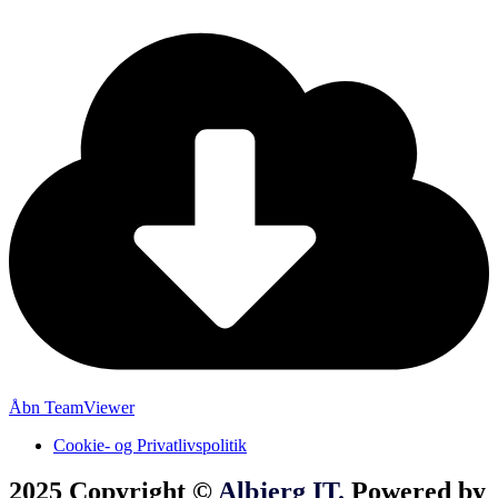
Åbn TeamViewer
Cookie- og Privatlivspolitik
2025 Copyright ©
Albjerg IT.
Powered by