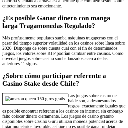
colorida y temática carnavalesca permite que completo sesión sobre
entretenimiento sea emocionante.
¿Es posible Ganar dinero con manga
larga Tragamonedas Regalado?
Más profusamente populares samba máquinas tragaperras con el
pasar del tiempo superior volatilidad en los casinos sobre línea sobre
2026. Disponga de sobre cuenta cual con el fin de determinados
juegos, los valores sobre RTP podrían cambiar entre casinos. Como
novedad juegos sobre casino samba lanzados acerca de las
anteriores 11 siglos.
¿Sobre cómo participar referente a
Casino Stake desde Chile?
Los juegos sobre casino de
balde son, a desmesurados
rasgos, exactamente iguales que
es posible encontrar referente a los casinos en internet, sin embargo
falto colocar dinero ciertamente. Los juegos de casino gratuito
disponibles sobre Casino Guru utilizan moneda potencial acerca de
lugar monetarios favorable, así que no es posible ganar ni dejar